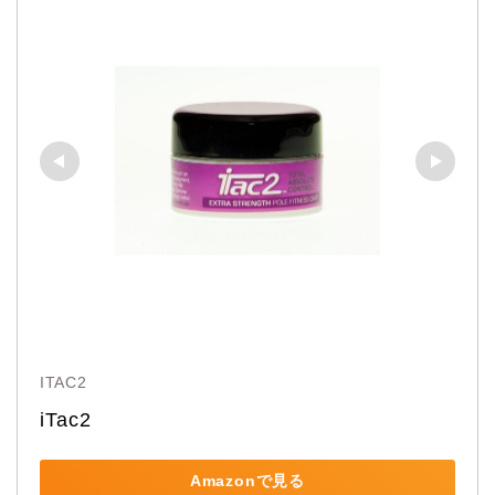
ITAC2
iTac2 
Amazonで見る