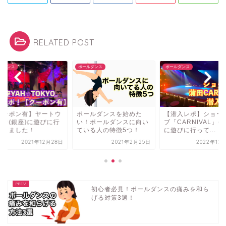
RELATED POST
ルダンス
ポールダンス
ポールダンス
クーポン有】ヤートウ
ポールダンスを始めた
【潜入レポ】ショー
ョウ(銀座)に遊びに行
い！ポールダンスに向い
ブ「CARNIVAL」(
てきました！
ている人の特徴5つ！
に遊びに行って...
2021年12月28日
2021年2月25日
2022年12
初心者必見！ポールダンスの痛みを和ら
げる対策3選！