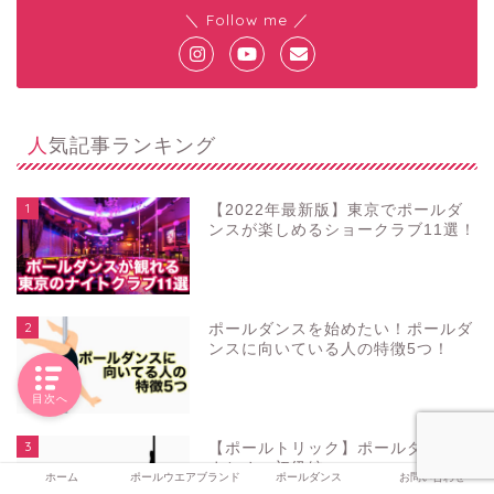
＼ Follow me ／
人気記事ランキング
1
【2022年最新版】東京でポールダ
ンスが楽しめるショークラブ11選！
2
ポールダンスを始めたい！ポールダ
ンスに向いている人の特徴5つ！
目次へ
3
【ポールトリック】ポールダンス技
まとめ〜初級編〜
ホーム
ポールウエアブランド
ポールダンス
お問い合わせ